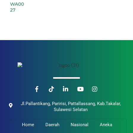
Back
To
Top
Jl.Pallantikang, Paririsi, Pattallassang, Kab.Takalar,
Sulawesi Selatan
Home
Daerah
Nasional
Aneka