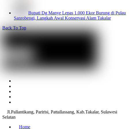
Bupati Dg Manye Lepas 1.000 Ekor Burung di Pulau
Sanrobengi, Langkah Awal Konservasi Alam Takalar
Back To Top
Jl.Pallantikang, Paririsi, Pattallassang, Kab.Takalar, Sulawesi
Selatan
Home