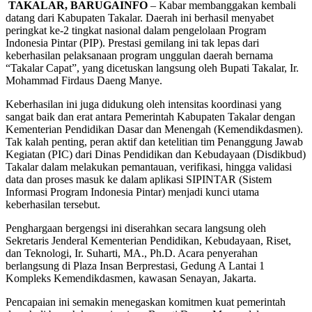
TAKALAR, BARUGAINFO
– Kabar membanggakan kembali
datang dari Kabupaten Takalar. Daerah ini berhasil menyabet
peringkat ke-2 tingkat nasional dalam pengelolaan Program
Indonesia Pintar (PIP). Prestasi gemilang ini tak lepas dari
keberhasilan pelaksanaan program unggulan daerah bernama
“Takalar Capat”, yang dicetuskan langsung oleh Bupati Takalar, Ir.
Mohammad Firdaus Daeng Manye.
Keberhasilan ini juga didukung oleh intensitas koordinasi yang
sangat baik dan erat antara Pemerintah Kabupaten Takalar dengan
Kementerian Pendidikan Dasar dan Menengah (Kemendikdasmen).
Tak kalah penting, peran aktif dan ketelitian tim Penanggung Jawab
Kegiatan (PIC) dari Dinas Pendidikan dan Kebudayaan (Disdikbud)
Takalar dalam melakukan pemantauan, verifikasi, hingga validasi
data dan proses masuk ke dalam aplikasi SIPINTAR (Sistem
Informasi Program Indonesia Pintar) menjadi kunci utama
keberhasilan tersebut.
Penghargaan bergengsi ini diserahkan secara langsung oleh
Sekretaris Jenderal Kementerian Pendidikan, Kebudayaan, Riset,
dan Teknologi, Ir. Suharti, MA., Ph.D. Acara penyerahan
berlangsung di Plaza Insan Berprestasi, Gedung A Lantai 1
Kompleks Kemendikdasmen, kawasan Senayan, Jakarta.
Pencapaian ini semakin menegaskan komitmen kuat pemerintah