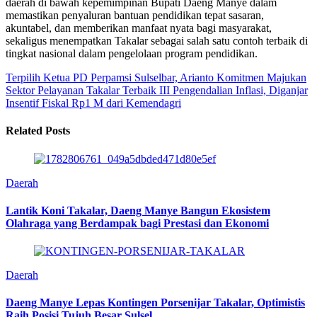
daerah di bawah kepemimpinan Bupati Daeng Manye dalam
memastikan penyaluran bantuan pendidikan tepat sasaran,
akuntabel, dan memberikan manfaat nyata bagi masyarakat,
sekaligus menempatkan Takalar sebagai salah satu contoh terbaik di
tingkat nasional dalam pengelolaan program pendidikan.
Terpilih Ketua PD Perpamsi Sulselbar, Arianto Komitmen Majukan
Sektor Pelayanan
Takalar Terbaik III Pengendalian Inflasi, Diganjar
Insentif Fiskal Rp1 M dari Kemendagri
Related Posts
Daerah
Lantik Koni Takalar, Daeng Manye Bangun Ekosistem
Olahraga yang Berdampak bagi Prestasi dan Ekonomi
Daerah
Daeng Manye Lepas Kontingen Porsenijar Takalar, Optimistis
Raih Posisi Tujuh Besar Sulsel