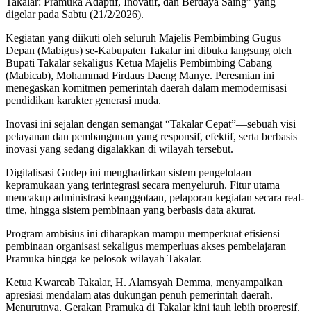
Takalar: Pramuka Adaptif, Inovatif, dan Berdaya Saing” yang
digelar pada Sabtu (21/2/2026).
Kegiatan yang diikuti oleh seluruh Majelis Pembimbing Gugus
Depan (Mabigus) se-Kabupaten Takalar ini dibuka langsung oleh
Bupati Takalar sekaligus Ketua Majelis Pembimbing Cabang
(Mabicab), Mohammad Firdaus Daeng Manye. Peresmian ini
menegaskan komitmen pemerintah daerah dalam memodernisasi
pendidikan karakter generasi muda.
Inovasi ini sejalan dengan semangat “Takalar Cepat”—sebuah visi
pelayanan dan pembangunan yang responsif, efektif, serta berbasis
inovasi yang sedang digalakkan di wilayah tersebut.
Digitalisasi Gudep ini menghadirkan sistem pengelolaan
kepramukaan yang terintegrasi secara menyeluruh. Fitur utama
mencakup administrasi keanggotaan, pelaporan kegiatan secara real-
time, hingga sistem pembinaan yang berbasis data akurat.
Program ambisius ini diharapkan mampu memperkuat efisiensi
pembinaan organisasi sekaligus memperluas akses pembelajaran
Pramuka hingga ke pelosok wilayah Takalar.
Ketua Kwarcab Takalar, H. Alamsyah Demma, menyampaikan
apresiasi mendalam atas dukungan penuh pemerintah daerah.
Menurutnya, Gerakan Pramuka di Takalar kini jauh lebih progresif.