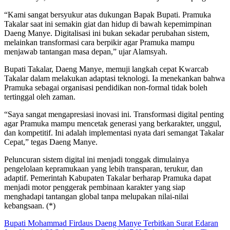
“Kami sangat bersyukur atas dukungan Bapak Bupati. Pramuka
Takalar saat ini semakin giat dan hidup di bawah kepemimpinan
Daeng Manye. Digitalisasi ini bukan sekadar perubahan sistem,
melainkan transformasi cara berpikir agar Pramuka mampu
menjawab tantangan masa depan,” ujar Alamsyah.
Bupati Takalar, Daeng Manye, memuji langkah cepat Kwarcab
Takalar dalam melakukan adaptasi teknologi. Ia menekankan bahwa
Pramuka sebagai organisasi pendidikan non-formal tidak boleh
tertinggal oleh zaman.
“Saya sangat mengapresiasi inovasi ini. Transformasi digital penting
agar Pramuka mampu mencetak generasi yang berkarakter, unggul,
dan kompetitif. Ini adalah implementasi nyata dari semangat Takalar
Cepat,” tegas Daeng Manye.
Peluncuran sistem digital ini menjadi tonggak dimulainya
pengelolaan kepramukaan yang lebih transparan, terukur, dan
adaptif. Pemerintah Kabupaten Takalar berharap Pramuka dapat
menjadi motor penggerak pembinaan karakter yang siap
menghadapi tantangan global tanpa melupakan nilai-nilai
kebangsaan. (*)
Bupati Mohammad Firdaus Daeng Manye Terbitkan Surat Edaran