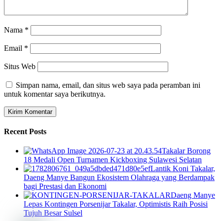
Nama
*
Email
*
Situs Web
Simpan nama, email, dan situs web saya pada peramban ini
untuk komentar saya berikutnya.
Recent Posts
Takalar Borong
18 Medali Open Turnamen Kickboxing Sulawesi Selatan
Lantik Koni Takalar,
Daeng Manye Bangun Ekosistem Olahraga yang Berdampak
bagi Prestasi dan Ekonomi
Daeng Manye
Lepas Kontingen Porsenijar Takalar, Optimistis Raih Posisi
Tujuh Besar Sulsel