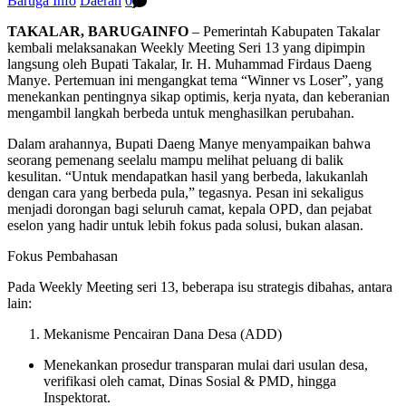
Baruga Info
Daerah
0
TAKALAR, BARUGAINFO
– Pemerintah Kabupaten Takalar
kembali melaksanakan Weekly Meeting Seri 13 yang dipimpin
langsung oleh Bupati Takalar, Ir. H. Muhammad Firdaus Daeng
Manye. Pertemuan ini mengangkat tema “Winner vs Loser”, yang
menekankan pentingnya sikap optimis, kerja nyata, dan keberanian
mengambil langkah berbeda untuk menghasilkan perubahan.
Dalam arahannya, Bupati Daeng Manye menyampaikan bahwa
seorang pemenang seelalu mampu melihat peluang di balik
kesulitan. “Untuk mendapatkan hasil yang berbeda, lakukanlah
dengan cara yang berbeda pula,” tegasnya. Pesan ini sekaligus
menjadi dorongan bagi seluruh camat, kepala OPD, dan pejabat
eselon yang hadir untuk lebih fokus pada solusi, bukan alasan.
Fokus Pembahasan
Pada Weekly Meeting seri 13, beberapa isu strategis dibahas, antara
lain:
Mekanisme Pencairan Dana Desa (ADD)
Menekankan prosedur transparan mulai dari usulan desa,
verifikasi oleh camat, Dinas Sosial & PMD, hingga
Inspektorat.