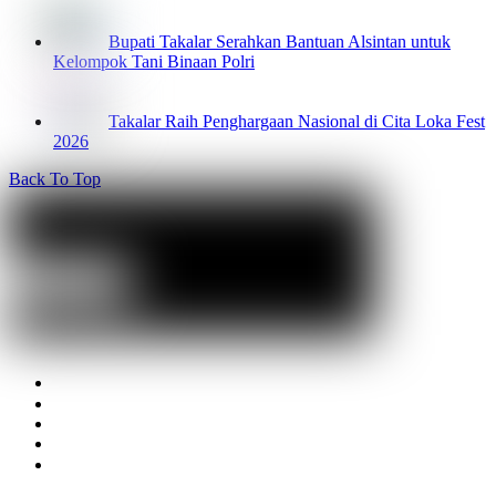
Bupati Takalar Serahkan Bantuan Alsintan untuk
Kelompok Tani Binaan Polri
Takalar Raih Penghargaan Nasional di Cita Loka Fest
2026
Back To Top