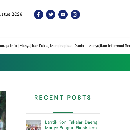
ustus 2026
Icon
Icon
Icon
Icon
label
label
label
label
yajikan Fakta, Menginspirasi Dunia – Menyajikan Informasi Berita Terkini Setiap
RECENT POSTS
Lantik Koni Takalar, Daeng
Manye Bangun Ekosistem