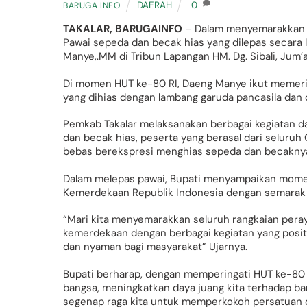
DAERAH
0
BARUGA INFO
TAKALAR, BARUGAINFO
– Dalam menyemarakkan H
Pawai sepeda dan becak hias yang dilepas secara 
Manye,.MM di Tribun Lapangan HM. Dg. Sibali, Jum’
Di momen HUT ke-80 RI, Daeng Manye ikut memeria
yang dihias dengan lambang garuda pancasila dan 
Pemkab Takalar melaksanakan berbagai kegiatan d
dan becak hias, peserta yang berasal dari seluruh
bebas berekspresi menghias sepeda dan becaknya
Dalam melepas pawai, Bupati menyampaikan mome
Kemerdekaan Republik Indonesia dengan semarak 
“Mari kita menyemarakkan seluruh rangkaian per
kemerdekaan dengan berbagai kegiatan yang positi
dan nyaman bagi masyarakat” Ujarnya.
Bupati berharap, dengan memperingati HUT ke-80 RI
bangsa, meningkatkan daya juang kita terhadap ba
segenap raga kita untuk memperkokoh persatuan 