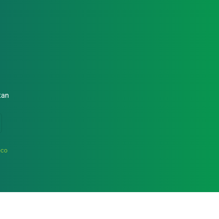
To
Top
tan
eco