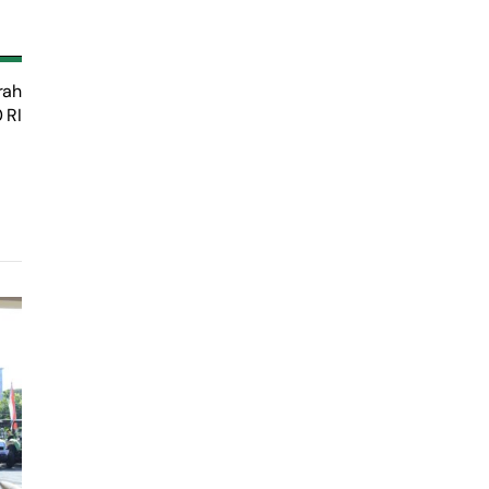
rah
 RI