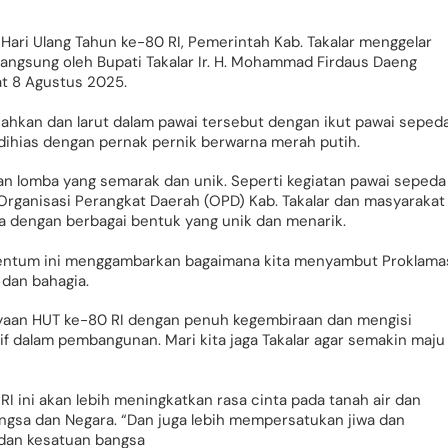
ari Ulang Tahun ke-80 RI, Pemerintah Kab. Takalar menggelar
langsung oleh Bupati Takalar Ir. H. Mohammad Firdaus Daeng
at 8 Agustus 2025.
hkan dan larut dalam pawai tersebut dengan ikut pawai seped
dihias dengan pernak pernik berwarna merah putih.
an lomba yang semarak dan unik. Seperti kegiatan pawai sepeda
 Organisasi Perangkat Daerah (OPD) Kab. Takalar dan masyarakat
 dengan berbagai bentuk yang unik dan menarik.
ntum ini menggambarkan bagaimana kita menyambut Proklama
dan bahagia.
ayaan HUT ke-80 RI dengan penuh kegembiraan dan mengisi
f dalam pembangunan. Mari kita jaga Takalar agar semakin maju
 ini akan lebih meningkatkan rasa cinta pada tanah air dan
ngsa dan Negara. “Dan juga lebih mempersatukan jiwa dan
dan kesatuan bangsa