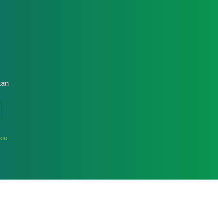
Top
tan
eco