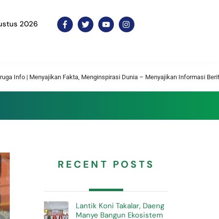
ustus 2026
Icon
Icon
Icon
Icon
label
label
label
label
jikan Fakta, Menginspirasi Dunia – Menyajikan Informasi Berita Terkini Setiap H
RECENT POSTS
Lantik Koni Takalar, Daeng
Manye Bangun Ekosistem