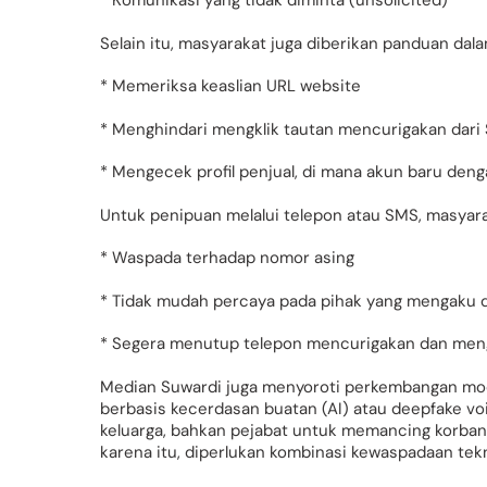
* Komunikasi yang tidak diminta (unsolicited)
Selain itu, masyarakat juga diberikan panduan dala
* Memeriksa keaslian URL website
* Menghindari mengklik tautan mencurigakan dari 
* Mengecek profil penjual, di mana akun baru deng
Untuk penipuan melalui telepon atau SMS, masyara
* Waspada terhadap nomor asing
* Tidak mudah percaya pada pihak yang mengaku d
* Segera menutup telepon mencurigakan dan mengh
Median Suwardi juga menyoroti perkembangan modu
berbasis kecerdasan buatan (AI) atau deepfake v
keluarga, bahkan pejabat untuk memancing korban
karena itu, diperlukan kombinasi kewaspadaan t