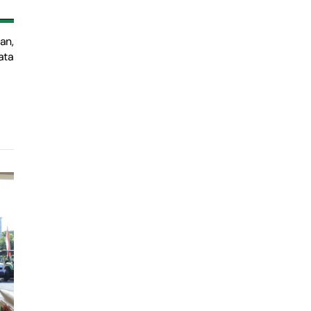
an,
ata