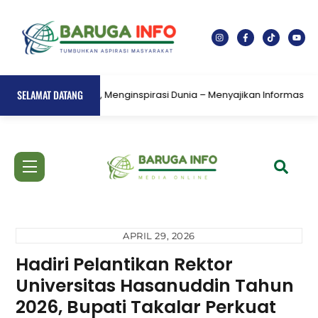
Skip
to
content
SELAMAT DATANG
nyajikan Fakta, Menginspirasi Dunia – Menyajikan Informasi Berita Terk
Menu
Icon
label
APRIL 29, 2026
Hadiri Pelantikan Rektor
Universitas Hasanuddin Tahun
2026, Bupati Takalar Perkuat