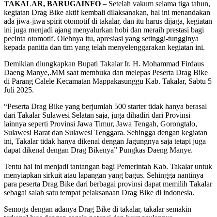
TAKALAR, BARUGAINFO
– Setelah vakum selama tiga tahun,
kegiatan Drag Bike aktif kembali dilaksanakan, hal ini menandakan
ada jiwa-jiwa spirit otomotif di takalar, dan itu harus dijaga, kegiatan
ini juga menjadi ajang menyalurkan hobi dan meraih prestasi bagi
pecinta otomotif. Olehnya itu, apresiasi yang setinggi-tungginya
kepada panitia dan tim yang telah menyelenggarakan kegiatan ini.
Demikian diungkapkan Bupati Takalar Ir. H. Mohammad Firdaus
Daeng Manye,.MM saat membuka dan melepas Peserta Drag Bike
di Parang Calele Kecamatan Mappakasunggu Kab. Takalar, Sabtu 5
Juli 2025.
“Peserta Drag Bike yang berjumlah 500 starter tidak hanya berasal
dari Takalar Sulawesi Selatan saja, juga dihadiri dari Provinsi
lainnya seperti Provinsi Jawa Timur, Jawa Tengah, Gorongtalo,
Sulawesi Barat dan Sulawesi Tenggara. Sehingga dengan kegiatan
ini, Takalar tidak hanya dikenal dengan Jagungnya saja tetapi juga
dapat dikenal dengan Drag Bikenya” Pungkas Daeng Manye.
Tentu hal ini menjadi tantangan bagi Pemerintah Kab. Takalar untuk
menyiapkan sirkuit atau lapangan yang bagus. Sehingga nantinya
para peserta Drag Bike dari berbagai provinsi dapat memilih Takalar
sebagai salah satu tempat pelaksanaan Drag Bike di indonesia.
Semoga dengan adanya Drag Bike di takalar, takalar semakin