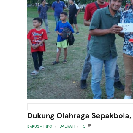
Dukung Olahraga Sepakbola, B
DAERAH
0
BARUGA INFO