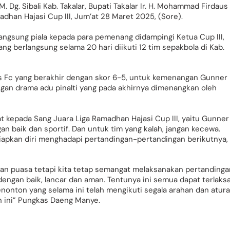
Dg. Sibali Kab. Takalar, Bupati Takalar Ir. H. Mohammad Firdaus
an Hajasi Cup III, Jum’at 28 Maret 2025, (Sore).
ngsung piala kepada para pemenang didampingi Ketua Cup III,
ng berlangsung selama 20 hari diikuti 12 tim sepakbola di Kab.
Bias Fc yang berakhir dengan skor 6-5, untuk kemenangan Gunner 
ngan drama adu pinalti yang pada akhirnya dimenangkan oleh
kepada Sang Juara Liga Ramadhan Hajasi Cup III, yaitu Gunner
an baik dan sportif. Dan untuk tim yang kalah, jangan kecewa.
apkan diri menghadapi pertandingan-pertandingan berikutnya, 
ulan puasa tetapi kita tetap semangat melaksanakan pertandinga
 dengan baik, lancar dan aman. Tentunya ini semua dapat terlaks
nonton yang selama ini telah mengikuti segala arahan dan atur
n ini” Pungkas Daeng Manye.