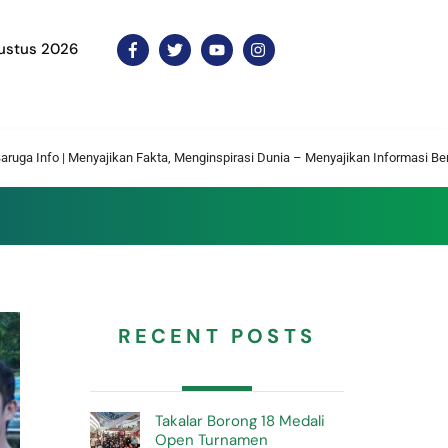
ustus 2026
Icon
Icon
Icon
Icon
label
label
label
label
yajikan Fakta, Menginspirasi Dunia – Menyajikan Informasi Berita Terkini Setia
RECENT POSTS
Takalar Borong 18 Medali
Open Turnamen