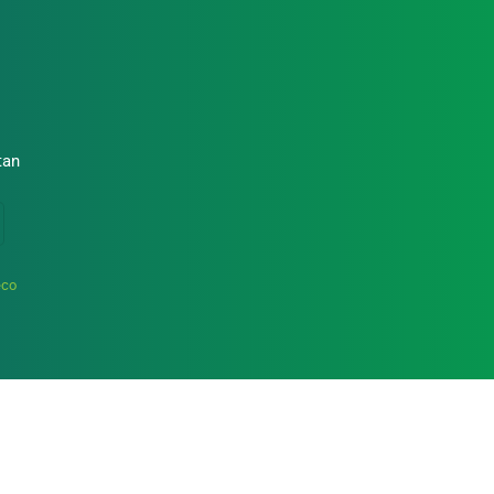
tan
eco