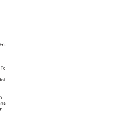
Fc.
 Fc
ini
n
ana
an