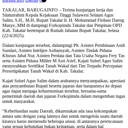
Baruga Info
Daerah
0
TAKALAR, BARUGAINFO – Terima kunjungan kerja dan
Silaturrahmi Kepala Kejaksaan Tinggi Sulawesi Selatan Agus
Salim, S.H,. M.H, Bupati Takalar Ir. H. Mohammad Firdaus Daeng
Manye,.MM di dampingi Forkopimda Takalar dan Pimpinan OPD
Kab. Takalar bertempat di Rumah Jabatan Bupati Takalar, Selasa
(22/4/2025).
Dalam kunjungan tersebut, didampingi Plt. Asisten Pembinaan Andi
Sundari, Asisten Intelijen Ardiansyah, Asisten Tindak Pidana
Khusus Jabal Nur, Asisten Perdata dan Tata Usaha Negara Fery Tas
serta Asisten Pidana Militer M Asri Arief, Kajati Sulsel Agus Salim
menyerahkan Sertifikat Tanah Wakaf dari Tim Terpadu Percepatan
Persertipikatan Tanah Wakaf di Kab. Takalar.
Kajati Sulsel Agus Salim dalam arahannya menyampaikan, apresiasi
atas penyambutan Bupati beserta jajaran dan harapannya ke depan
agar dapat menjaga keharmonisan tersebut, bersama-sama
pemerintah daerah dan jajaran Forkopimda dalam mengemban tugas
untuk masyarakat.
“Keberhasilan suatu Daerah, dikarenakan ada rasa kekompakan
antara satu dengan yang lainnya dan untuk mengelola suatu daerah
kiranya harus memenuhi beberapa unsur, di antaranya perencanaan
yang sesuai kebutuhan bukan keinginan, serta dalam hal