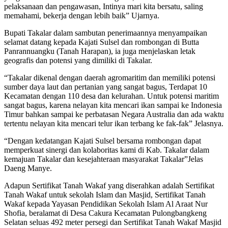
pelaksanaan dan pengawasan, Intinya mari kita bersatu, saling
memahami, bekerja dengan lebih baik” Ujarnya.
Bupati Takalar dalam sambutan penerimaannya menyampaikan
selamat datang kepada Kajati Sulsel dan rombongan di Butta
Panrannuangku (Tanah Harapan), ia juga menjelaskan letak
geografis dan potensi yang dimiliki di Takalar.
“Takalar dikenal dengan daerah agromaritim dan memiliki potensi
sumber daya laut dan pertanian yang sangat bagus, Terdapat 10
Kecamatan dengan 110 desa dan kelurahan. Untuk potensi maritim
sangat bagus, karena nelayan kita mencari ikan sampai ke Indonesia
Timur bahkan sampai ke perbatasan Negara Australia dan ada waktu
tertentu nelayan kita mencari telur ikan terbang ke fak-fak” Jelasnya.
“Dengan kedatangan Kajati Sulsel bersama rombongan dapat
memperkuat sinergi dan kolaboritas kami di Kab. Takalar dalam
kemajuan Takalar dan kesejahteraan masyarakat Takalar”Jelas
Daeng Manye.
Adapun Sertifikat Tanah Wakaf yang diserahkan adalah Sertifikat
Tanah Wakaf untuk sekolah Islam dan Masjid, Sertifikat Tanah
Wakaf kepada Yayasan Pendidikan Sekolah Islam Al Araat Nur
Shofia, beralamat di Desa Cakura Kecamatan Pulongbangkeng
Selatan seluas 492 meter persegi dan Sertifikat Tanah Wakaf Masjid