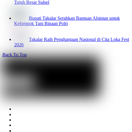
Tujuh Besar Sulsel
Bupati Takalar Serahkan Bantuan Alsintan untuk
Kelompok Tani Binaan Polri
Takalar Raih Penghargaan Nasional di Cita Loka Fest
2026
Back To Top